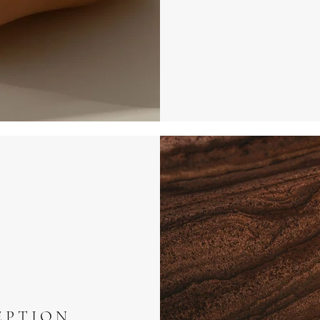
 P T I O N