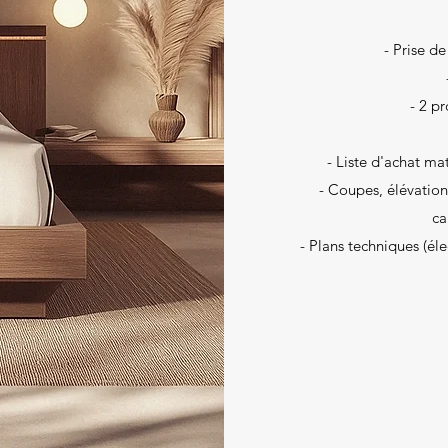
- Prise d
- 2 p
- Liste d'achat ma
- Coupes, élévatio
ca
- Plans techniques (él