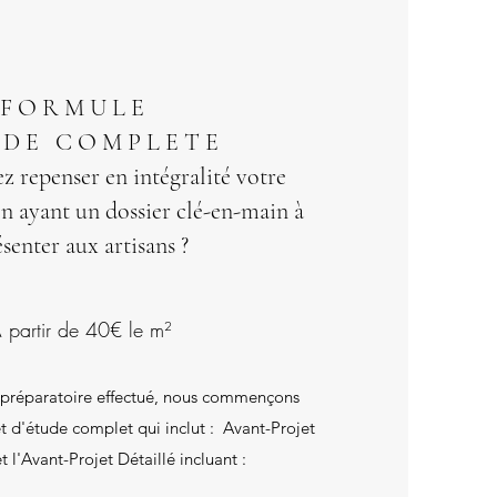
F O R M U L E
 D E C O M P L E T E
z repenser en intégralité votre
en ayant un dossier clé-en-main à
senter aux artisans ?
 partir de 40€ le m²
 préparatoire effectué, nous commençons
t d'étude complet qui inclut : Avant-Projet
 l'Avant-Projet Détaillé incluant :