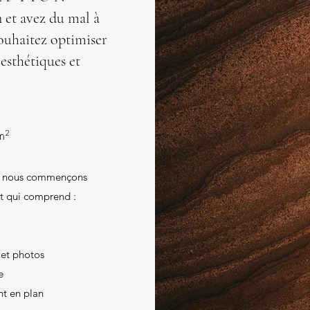
 et avez du mal à
souhaitez optimiser
esthétiques et
m²
ué, nous commençons
t qui comprend :
 et photos
e
t en plan