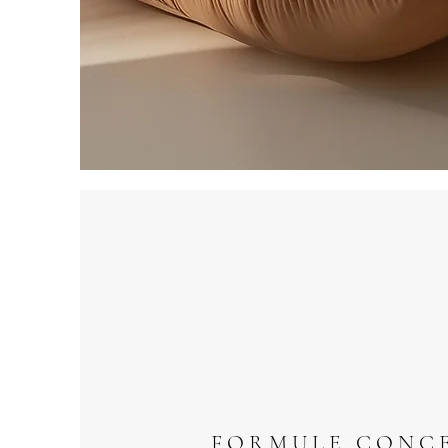
F O R M U L E C O N C E