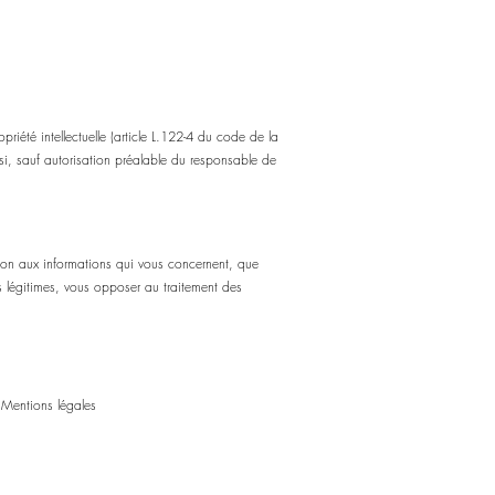
priété intellectuelle (article L.122-4 du code de la
si, sauf autorisation préalable du responsable de
tion aux informations qui vous concernent, que
 légitimes, vous opposer au traitement des
- Mentions légales