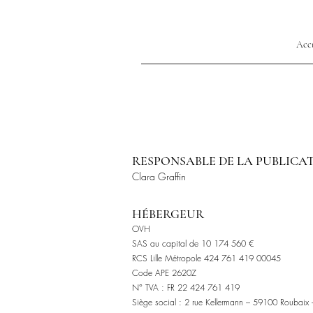
Acc
RESPONSABLE DE LA PUBLICA
Clara Graffin
HÉBERGEUR
OVH
SAS au capital de 10 174 560 €
RCS Lille Métropole 424 761 419 00045
Code APE 2620Z
N° TVA : FR 22 424 761 419
Siège social : 2 rue Kellermann – 59100 Roubaix